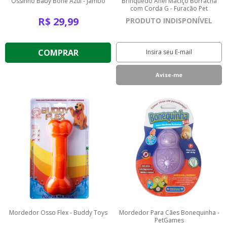
Ossinho Baby Bone Azul - Jambo
Brinquedo Anel Maciço Borracha
com Corda G - Furacão Pet
R$
29,99
PRODUTO INDISPONÍVEL
COMPRAR
Mordedor Osso Flex - Buddy Toys
Mordedor Para Cães Bonequinha -
PetGames