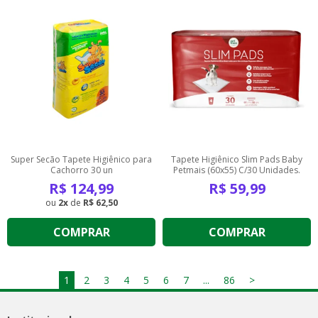
Super Secão Tapete Higiênico para
Tapete Higiênico Slim Pads Baby
Cachorro 30 un
Petmais (60x55) C/30 Unidades.
R$
124,99
R$
59,99
2
de
R$ 62,50
COMPRAR
COMPRAR
1
2
3
4
5
6
7
...
86
>