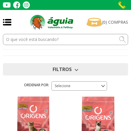
(
0
)
COMPRAS
FILTROS
ORDENAR POR:
Selecione