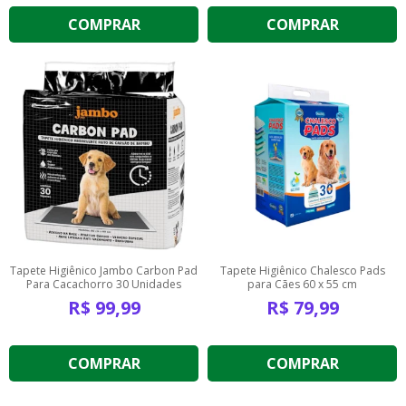
COMPRAR
COMPRAR
Tapete Higiênico Jambo Carbon Pad
Tapete Higiênico Chalesco Pads
Para Cacachorro 30 Unidades
para Cães 60 x 55 cm
R$
99,99
R$
79,99
COMPRAR
COMPRAR