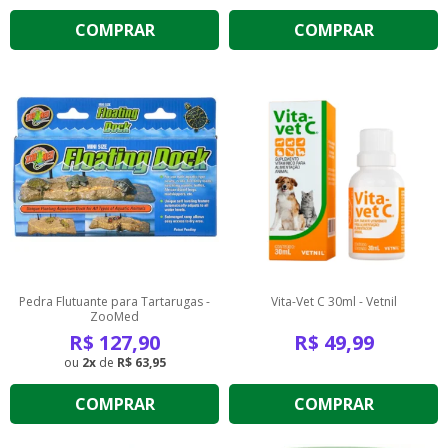
COMPRAR
COMPRAR
Pedra Flutuante para Tartarugas -
Vita-Vet C 30ml - Vetnil
ZooMed
R$
127,90
R$
49,99
2
de
R$ 63,95
COMPRAR
COMPRAR