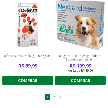
Defenza Cães 4,5-10kg - 100mg MSD
Nexgard G 10,1 a 25kg Unidade -
Boehringer Ingelheim
R$
69,99
R$
109,99
2
de
R$ 55,00
COMPRAR
COMPRAR
1
2
>