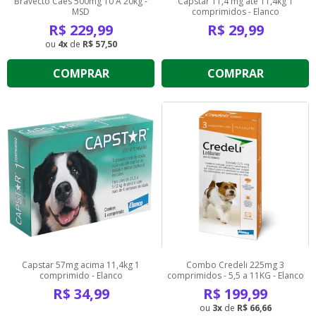
Bravecto Cães 500mg 10 A 20kg -
Capstar 11,4 mg até 11,4kg 1
MSD
comprimidos - Elanco
R$
229,99
R$
29,99
4
de
R$ 57,50
COMPRAR
COMPRAR
Capstar 57mg acima 11,4kg 1
Combo Credeli 225mg 3
comprimido - Elanco
comprimidos - 5,5 a 11KG - Elanco
R$
34,99
R$
199,99
3
de
R$ 66,66