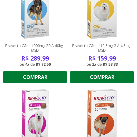
Bravecto Cães 1000mg 20 A 40kg -
Bravecto Cães 112,5mg 2 A 4,5kg -
MSD
MSD
R$
289,99
R$
159,99
4
de
R$ 72,50
3
de
R$ 53,33
COMPRAR
COMPRAR