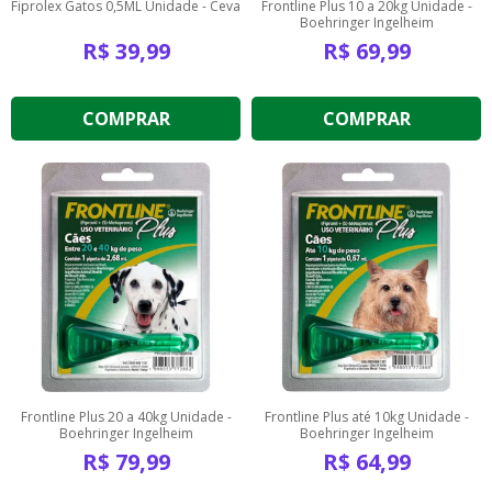
Fiprolex Gatos 0,5ML Unidade - Ceva
Frontline Plus 10 a 20kg Unidade -
Boehringer Ingelheim
R$
39,99
R$
69,99
COMPRAR
COMPRAR
Frontline Plus 20 a 40kg Unidade -
Frontline Plus até 10kg Unidade -
Boehringer Ingelheim
Boehringer Ingelheim
R$
79,99
R$
64,99