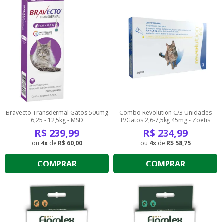
Bravecto Transdermal Gatos 500mg
Combo Revolution C/3 Unidades
6,25 - 12,5kg - MSD
P/Gatos 2,6-7,5kg 45mg - Zoetis
R$
239,99
R$
234,99
4
de
R$ 60,00
4
de
R$ 58,75
COMPRAR
COMPRAR