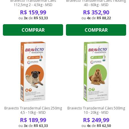
Bravecto Transdermal Cães
Bravecto Transdermal Cães 1400mg
112,5mg 2 - 4,5kg - MSD
40 - 60kg - MSD
R$
159,99
R$
352,90
3
de
R$ 53,33
4
de
R$ 88,22
COMPRAR
COMPRAR
Bravecto Transdermal Cães 250mg
Bravecto Transdermal Cães 500mg
4,5 - 10kg - MSD
10 - 20kg - MSD
R$
189,99
R$
249,99
3
de
R$ 63,33
4
de
R$ 62,50