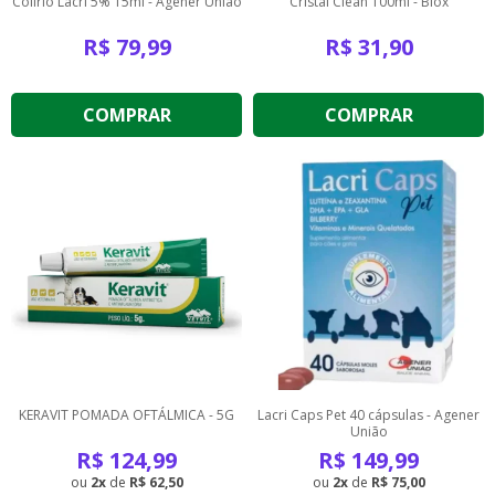
Colírio Lacri 5% 15ml - Agener União
Cristal Clean 100ml - Biox
R$
79,99
R$
31,90
COMPRAR
COMPRAR
KERAVIT POMADA OFTÁLMICA - 5G
Lacri Caps Pet 40 cápsulas - Agener
União
R$
124,99
R$
149,99
2
de
R$ 62,50
2
de
R$ 75,00