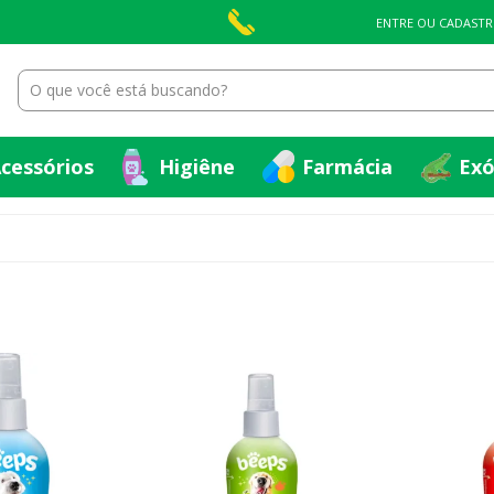
cessórios
Higiêne
Farmácia
Exó
ENTRE OU CADASTR
cessórios
Higiêne
Farmácia
Exó