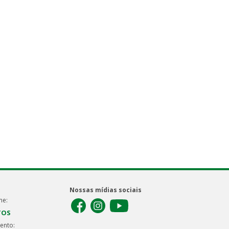
Nossas mídias sociais
ne:
TOS
ento: