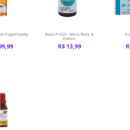
te Pulgoff Aantip
Butox P CE25 - Merck Sharp &
K-
Dohme
99,99
R$
13,99
R