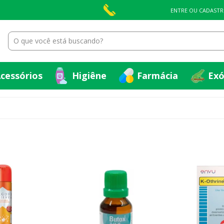
cessórios
Higiêne
Farmácia
Exó
ENTRE OU CADASTR
cessórios
Higiêne
Farmácia
Exó