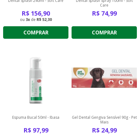
Dental Splash 240ml - Soft Care
Dental Splash Spray 100ml - Soft
Care
R$
156,90
R$
74,99
3
de
R$ 52,30
COMPRAR
COMPRAR
Espuma Bucal 50ml - Ibasa
Gel Dental Gengiva Sensível 90g - Pet
Mais
R$
97,99
R$
24,99