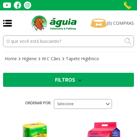
(
0
)
COMPRAS
Home
Higiene
W.C Cães
Tapete Higiênico
FILTROS
ORDENAR POR:
Selecione