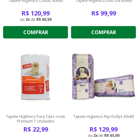
Tapete Higienico Classic 60x90
Tapete Higienico Duo Dia 85x60
R$
120,99
R$
99,99
2
de
R$ 60,50
COMPRAR
COMPRAR
Tapete Higiênico Para Cães +cote
Tapete Higienico Pipi Dollys 30x40
Premium 7 Unidades
R$
22,99
R$
129,99
2
de
R$ 65,00