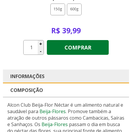
150g
600g
R$ 39,99
+
COMPRAR
-
INFORMAÇÕES
COMPOSIÇÃO
Alcon Club Beija-Flor Néctar
é um alimento natural e
saudável para
Beija-Flores
. Promove também a
atração de outros pássaros como Cambacicas, Saíras
e Sanhaços. Os
Beija-Flores
passam o dia em busca
do néctar das flores, sua principal fonte de alimento,