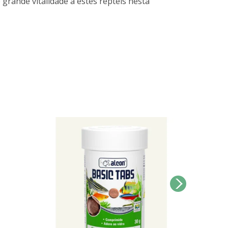
rande vitalidade a estes répteis nesta