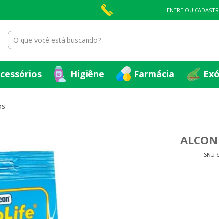
cessórios
Higiêne
Farmácia
Exó
ENTRE OU CADASTR
cessórios
Higiêne
Farmácia
Exó
os
ALCON 
SKU 