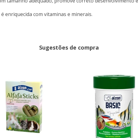
com tamanho adequado, promove correto desenvolvimento e g
é enriquecida com vitaminas e minerais.
Sugestões de compra