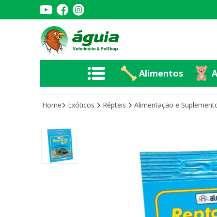
Alimentos
A
Alimentos
A
Home
Exóticos
Répteis
Alimentação e Suplement