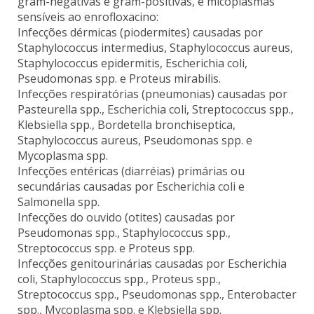
gram-negativas e gram-positivas, e micoplasmas
sensíveis ao enrofloxacino:
Infecções dérmicas (piodermites) causadas por
Staphylococcus intermedius, Staphylococcus aureus,
Staphylococcus epidermitis, Escherichia coli,
Pseudomonas spp. e Proteus mirabilis.
Infecções respiratórias (pneumonias) causadas por
Pasteurella spp., Escherichia coli, Streptococcus spp.,
Klebsiella spp., Bordetella bronchiseptica,
Staphylococcus aureus, Pseudomonas spp. e
Mycoplasma spp.
Infecções entéricas (diarréias) primárias ou
secundárias causadas por Escherichia coli e
Salmonella spp.
Infecções do ouvido (otites) causadas por
Pseudomonas spp., Staphylococcus spp.,
Streptococcus spp. e Proteus spp.
Infecções genitourinárias causadas por Escherichia
coli, Staphylococcus spp., Proteus spp.,
Streptococcus spp., Pseudomonas spp., Enterobacter
spp., Mycoplasma spp. e Klebsiella spp.