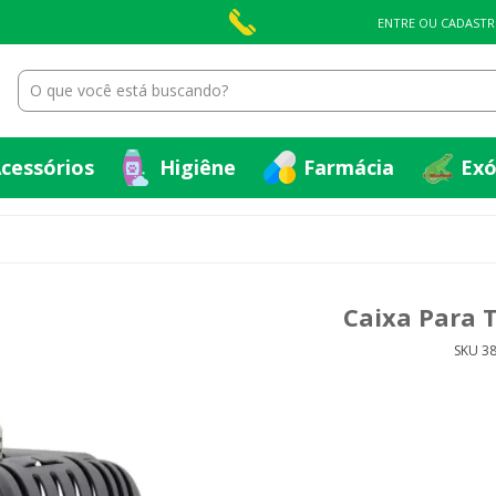
cessórios
Higiêne
Farmácia
Exó
ENTRE OU CADASTR
cessórios
Higiêne
Farmácia
Exó
Caixa Para T
SKU 3