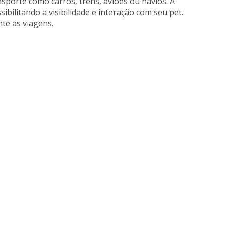
sporte como carros, trens, aviões ou navios. A
bilitando a visibilidade e interação com seu pet.
te as viagens.