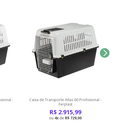
sional -
Caixa de Transporte Atlas 60 Profissional -
Caixa de 
Ferplast
R$
2.915,99
4
de
R$ 729,00