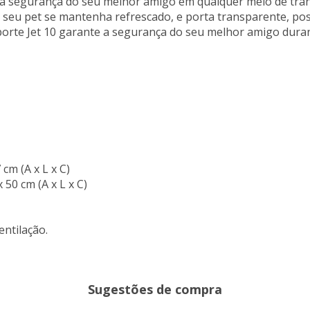
e a segurança do seu melhor amigo em qualquer meio de tran
 seu pet se mantenha refrescado, e porta transparente, possi
sporte Jet 10 garante a segurança do seu melhor amigo duran
cm (A x L x C)
50 cm (A x L x C)
entilação.
Sugestões de compra