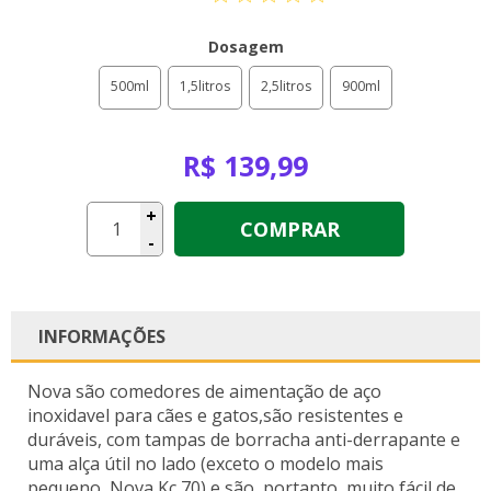
Dosagem
500ml
1,5litros
2,5litros
900ml
R$ 139,99
+
COMPRAR
-
INFORMAÇÕES
Nova são comedores de aimentação de aço
inoxidavel para cães e gatos,são resistentes e
duráveis, com tampas de borracha anti-derrapante e
uma alça útil no lado (exceto o modelo mais
pequeno, Nova Kc 70) e são, portanto, muito fácil de