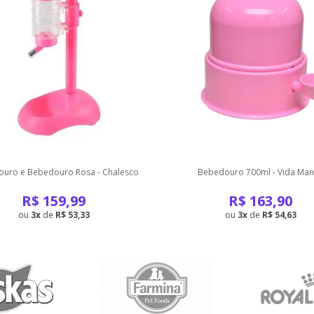
uro e Bebedouro Rosa - Chalesco
Bebedouro 700ml - Vida Ma
R$
159,99
R$
163,90
3
de
R$ 53,33
3
de
R$ 54,63