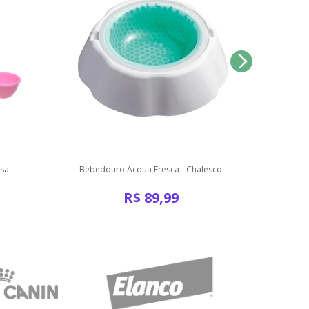
nsa
Bebedouro Acqua Fresca - Chalesco
Bebe
R$
89,99