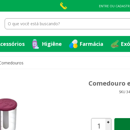
cessórios
Higiêne
Farmácia
Exó
ENTRE OU CADASTR
cessórios
Higiêne
Farmácia
Exó
Comedouros
Comedouro e
SKU 3
+
-