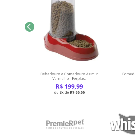
 Verde -
Bebedouro e Comedouro Azimut
Comedo
Vermelho - Ferplast
R$
199,99
3
de
R$ 66,66