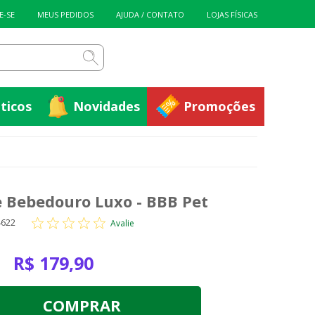
ticos
Novidades
Promoções
E-SE
MEUS PEDIDOS
AJUDA / CONTATO
LOJAS FÍSICAS
ticos
Novidades
Promoções
 Bebedouro Luxo - BBB Pet
4622
Avalie
R$ 179,90
COMPRAR