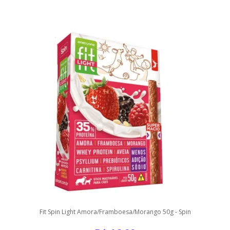
Fit Spin Light Amora/Framboesa/Morango 50g - Spin