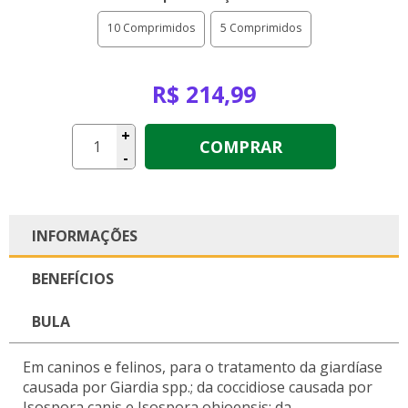
10 Comprimidos
5 Comprimidos
R$ 214,99
+
COMPRAR
-
INFORMAÇÕES
BENEFÍCIOS
BULA
Em caninos e felinos, para o tratamento da giardíase
causada por Giardia spp.; da coccidiose causada por
Isospora canis e Isospora ohioensis; da