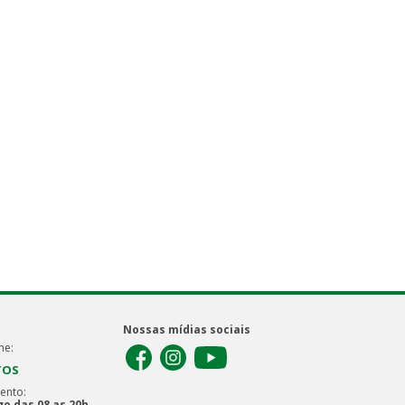
Nossas mídias sociais
ne:
TOS
ento:
o das 08 as 20h