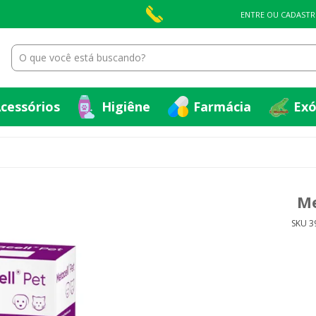
cessórios
Higiêne
Farmácia
Exó
ENTRE OU CADASTR
cessórios
Higiêne
Farmácia
Exó
Me
SKU 3