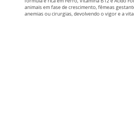
fórmula é rica em Ferro, Vitamina B12 e Ácido F
animais em fase de crescimento, fêmeas gestant
anemias ou cirurgias, devolvendo o vigor e a vita