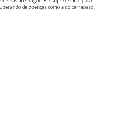
vermelhas do sangue.
É o suporte ideal para
ecuperando de doenças como a do carrapato,