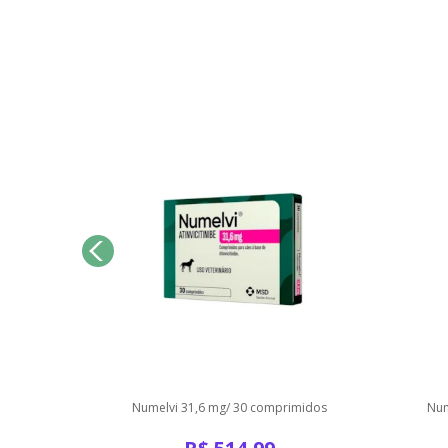
o 10
Numelvi 31,6 mg/ 30 comprimidos
Num