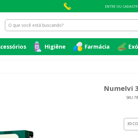
cessórios
Higiêne
Farmácia
Exó
ENTRE OU CADASTR
cessórios
Higiêne
Farmácia
Exó
Numelvi 
SKU 7
30 C