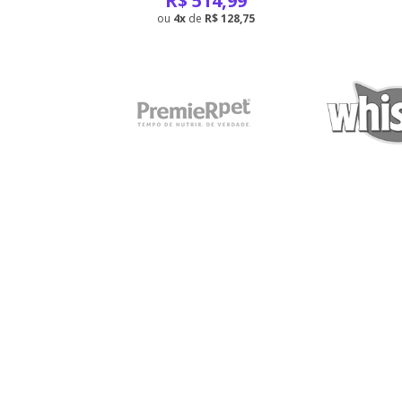
R$
514,99
4
de
R$ 128,75