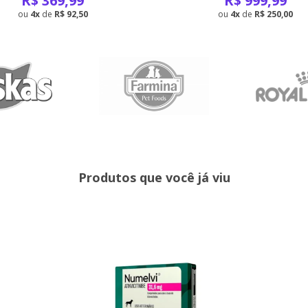
R$
369,99
R$
999,99
4
de
R$ 92,50
4
de
R$ 250,00
Produtos que você já viu