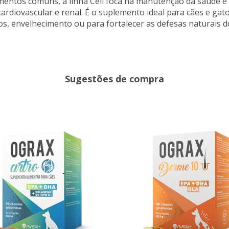
ementos comuns, a linha Cell foca na manutenção da saúde e 
ardiovascular e renal.
É o suplemento ideal para cães e gat
s, envelhecimento ou para fortalecer as defesas naturais
Sugestões de compra