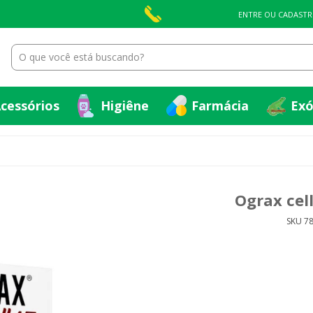
cessórios
Higiêne
Farmácia
Exó
ENTRE OU CADASTR
cessórios
Higiêne
Farmácia
Exó
Ograx cell
SKU 7