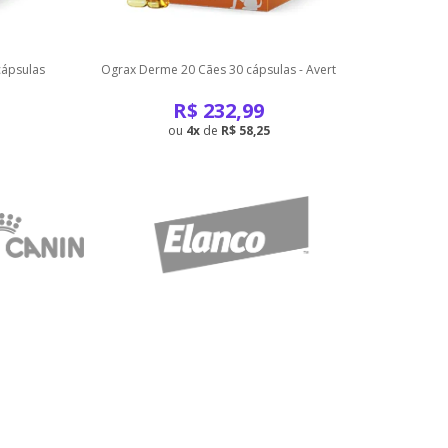
cápsulas
Ograx Derme 20 Cães 30 cápsulas - Avert
Ogra
R$
232,99
4
de
R$ 58,25