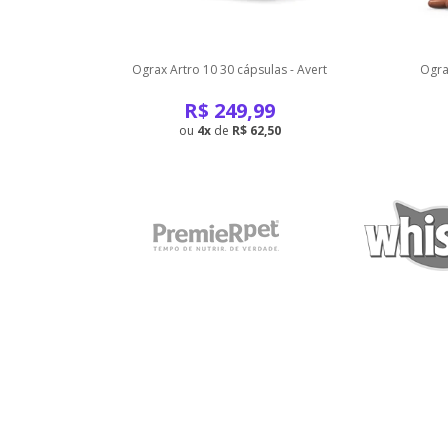
Avert
Ograx Artro 10 30 cápsulas - Avert
Ogra
R$
249,99
4
de
R$ 62,50