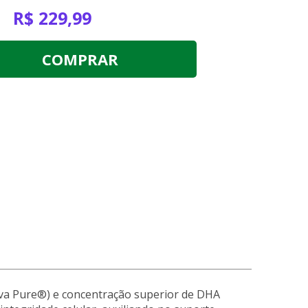
R$ 229,99
COMPRAR
ova Pure®) e concentração superior de
DHA