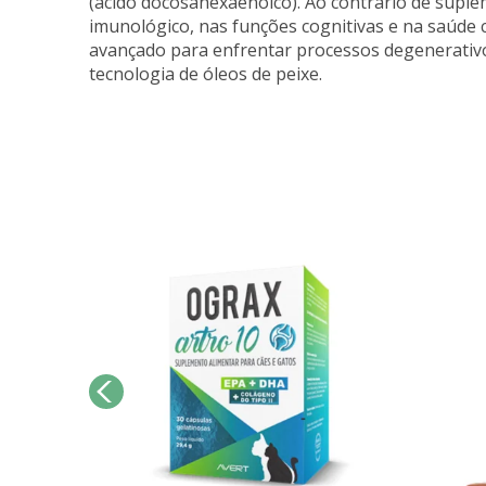
(ácido docosahexaenoico)
. Ao contrário de supl
imunológico, nas funções cognitivas e na saúde c
avançado para enfrentar processos degenerativo
tecnologia de óleos de peixe.