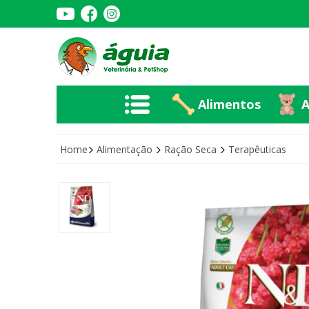
Alimentos
A
Alimentos
A
Home
Alimentação
Ração Seca
Terapêuticas