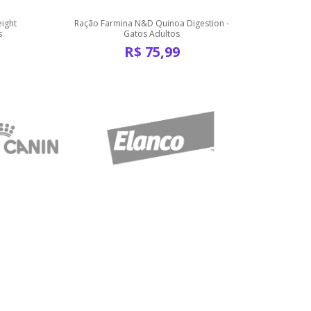
ight
Ração Farmina N&D Quinoa Digestion -
Ração Fa
s
Gatos Adultos
R$
75,99