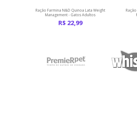
strados
Ração Farmina N&D Quinoa Lata Weight
Ração
s - N&D
Management - Gatos Adultos
R$
22,99