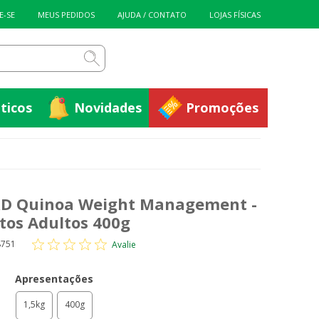
ticos
Novidades
Promoções
E-SE
MEUS PEDIDOS
AJUDA / CONTATO
LOJAS FÍSICAS
ticos
Novidades
Promoções
D Quinoa Weight Management -
tos Adultos 400g
8751
Avalie
Apresentações
1,5kg
400g