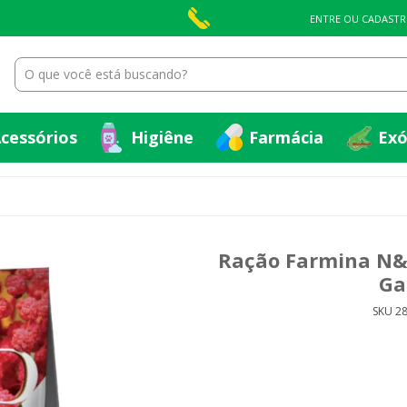
cessórios
Higiêne
Farmácia
Exó
ENTRE OU CADASTR
cessórios
Higiêne
Farmácia
Exó
Ração Farmina N&
Ga
SKU 2