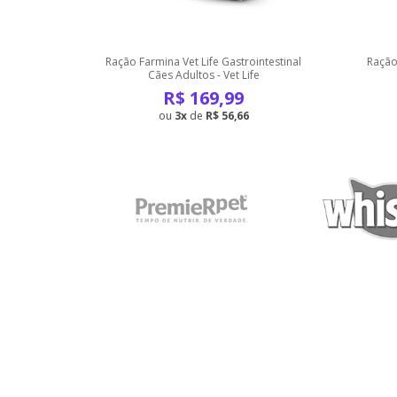
lergenic
Ração Farmina Vet Life Gastrointestinal
Ração 
ltos
Cães Adultos - Vet Life
R$
169,99
3
de
R$ 56,66