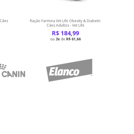
 Cães
Ração Farmina Vet Life Obesity & Diabetic
Ração Far
Cães Adultos - Vet Life
R$
184,99
3
de
R$ 61,66