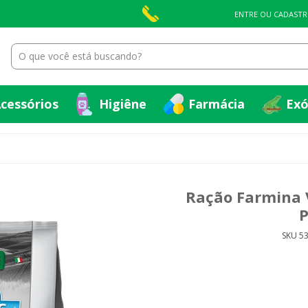
cessórios
Higiêne
Farmácia
Exó
ENTRE OU CADASTR
cessórios
Higiêne
Farmácia
Exó
Ração Farmina V
P
SKU 5