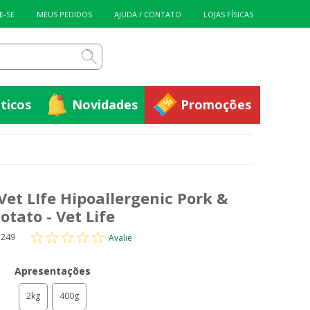
ticos
Novidades
Promoções
E-SE
MEUS PEDIDOS
AJUDA / CONTATO
LOJAS FÍSICAS
ticos
Novidades
Promoções
et LIfe Hipoallergenic Pork &
otato - Vet Life
3249
Avalie
Apresentações
2kg
400g