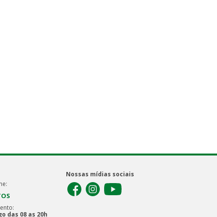
Nossas mídias sociais
ne:
TOS
ento:
o das 08 as 20h