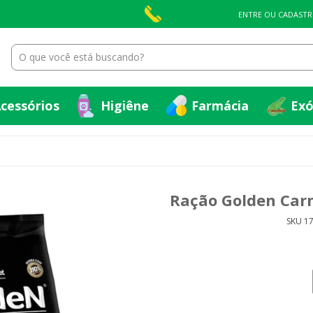
cessórios
Higiêne
Farmácia
Exó
ENTRE OU CADASTR
cessórios
Higiêne
Farmácia
Exó
Ração Golden Carn
SKU 1