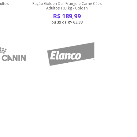
ultos
Ração Golden Duii Frango e Carne Cães
Ração Go
Adultos 10,1kg - Golden
Pequ
R$
189,99
3
de
R$ 63,33