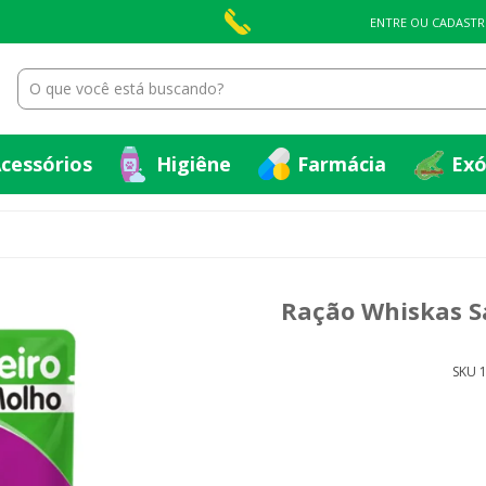
cessórios
Higiêne
Farmácia
Exó
ENTRE OU CADASTR
cessórios
Higiêne
Farmácia
Exó
o
Ração Whiskas Sa
SKU 