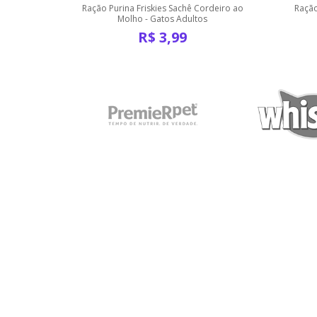
Peixe ao
Ração Purina Friskies Sachê Cordeiro ao
Ração
ultos
Molho - Gatos Adultos
R$
3,99