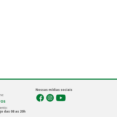
Nossas mídias sociais
ne:
TOS
ento:
o das 08 as 20h