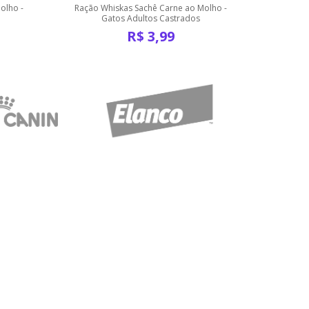
olho -
Ração Whiskas Sachê Carne ao Molho -
Ração W
Gatos Adultos Castrados
R$
3,99