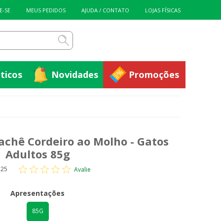
ticos
Novidades
Promoções
E-SE
MEUS PEDIDOS
AJUDA / CONTATO
LOJAS FÍSICAS
ticos
Novidades
Promoções
chê Cordeiro ao Molho - Gatos
Adultos 85g
125
Avalie
Apresentações
85G