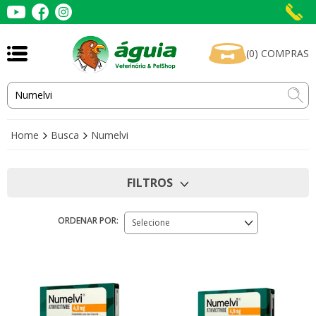
(
0
)
COMPRAS
Home
Busca
Numelvi
FILTROS
ORDENAR POR:
Selecione