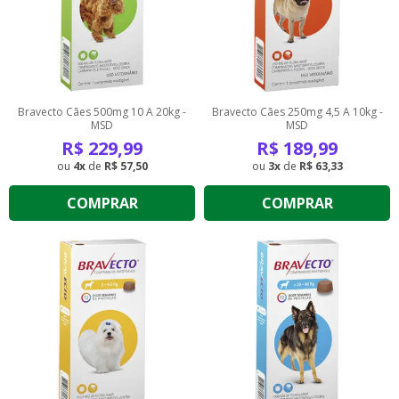
Bravecto Cães 500mg 10 A 20kg -
Bravecto Cães 250mg 4,5 A 10kg -
MSD
MSD
R$
229,99
R$
189,99
4
de
R$ 57,50
3
de
R$ 63,33
COMPRAR
COMPRAR