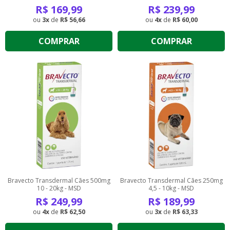
R$
169,99
R$
239,99
3
de
R$ 56,66
4
de
R$ 60,00
COMPRAR
COMPRAR
Bravecto Transdermal Cães 500mg
Bravecto Transdermal Cães 250mg
10 - 20kg - MSD
4,5 - 10kg - MSD
R$
249,99
R$
189,99
4
de
R$ 62,50
3
de
R$ 63,33