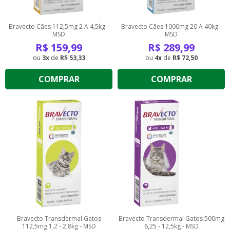
Bravecto Cães 112,5mg 2 A 4,5kg -
Bravecto Cães 1000mg 20 A 40kg -
MSD
MSD
R$
159,99
R$
289,99
3
de
R$ 53,33
4
de
R$ 72,50
COMPRAR
COMPRAR
Bravecto Transdermal Gatos
Bravecto Transdermal Gatos 500mg
112,5mg 1,2 - 2,8kg - MSD
6,25 - 12,5kg - MSD