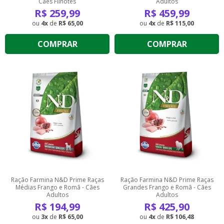
Cães Filhotes
Adultos
R$
259,99
R$
459,99
4
de
R$ 65,00
4
de
R$ 115,00
COMPRAR
COMPRAR
Ração Farmina N&D Prime Raças
Ração Farmina N&D Prime Raças
Médias Frango e Romã - Cães
Grandes Frango e Romã - Cães
Adultos
Adultos
R$
194,99
R$
425,90
3
de
R$ 65,00
4
de
R$ 106,48