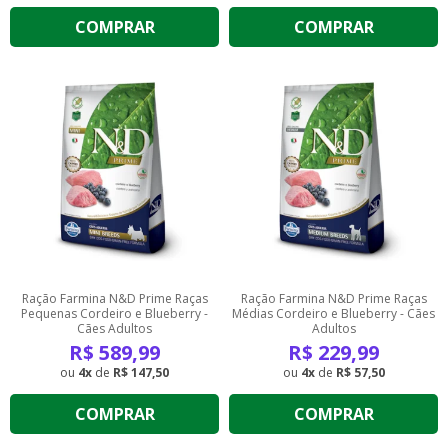
COMPRAR
COMPRAR
Ração Farmina N&D Prime Raças
Ração Farmina N&D Prime Raças
Pequenas Cordeiro e Blueberry -
Médias Cordeiro e Blueberry - Cães
Cães Adultos
Adultos
R$
589,99
R$
229,99
4
de
R$ 147,50
4
de
R$ 57,50
COMPRAR
COMPRAR