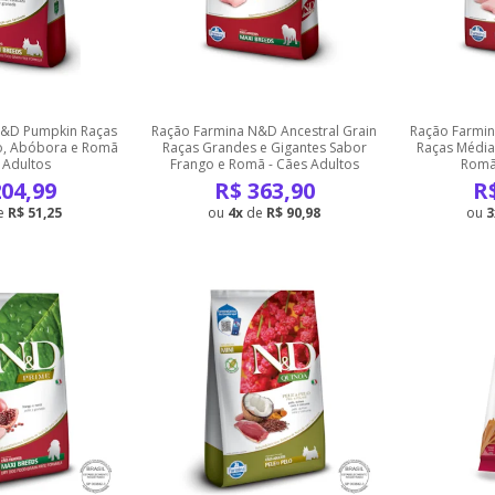
N&D Pumpkin Raças
Ração Farmina N&D Ancestral Grain
Ração Farmin
o, Abóbora e Romã
Raças Grandes e Gigantes Sabor
Raças Média
 Adultos
Frango e Romã - Cães Adultos
Romã 
04,99
R$
363,90
R
e
R$ 51,25
4
de
R$ 90,98
3