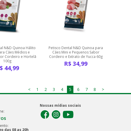
tal N&D Quinoa Hálito
Petisco Dental N&D Quinoa para
ara Cães Médios e
Cães Mini e Pequenos Sabor
or Cordeiro e Hortelã
Cordeiro e Extrato de Yucca 60g
100g
R$
34,99
$
44,99
<
1
2
3
4
5
6
7
8
>
Nossas mídias sociais
ne:
TOS
ento:
o das 08 as 20h