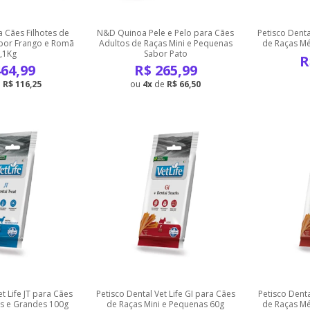
 Cães Filhotes de
N&D Quinoa Pele e Pelo para Cães
Petisco Denta
bor Frango e Romã
Adultos de Raças Mini e Pequenas
de Raças Mé
,1Kg
Sabor Pato
R
64,99
R$
265,99
e
R$ 116,25
4
de
R$ 66,50
t Life JT para Cães
Petisco Dental Vet Life GI para Cães
Petisco Denta
s e Grandes 100g
de Raças Mini e Pequenas 60g
de Raças Mé