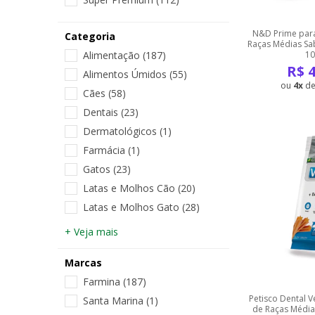
N&D Prime para
Categoria
Raças Médias Sa
Alimentação
(187)
10
R$
4
Alimentos Úmidos
(55)
4
d
Cães
(58)
Dentais
(23)
Dermatológicos
(1)
Farmácia
(1)
Gatos
(23)
Latas e Molhos Cão
(20)
Latas e Molhos Gato
(28)
+ Veja mais
Marcas
Farmina
(187)
Petisco Dental Ve
Santa Marina
(1)
de Raças Média