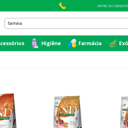
cessórios
Higiêne
Farmácia
Exó
ENTRE OU CADASTR
cessórios
Higiêne
Farmácia
Exó