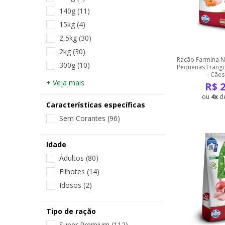
140g
(11)
15kg
(4)
2,5kg
(30)
2kg
(30)
Ração Farmina 
300g
(10)
Pequenas Frang
- Cães
+ Veja mais
R$
2
4
d
Características específicas
Sem Corantes
(96)
Idade
Adultos
(80)
Filhotes
(14)
Idosos
(2)
Tipo de ração
Super Premium
(112)